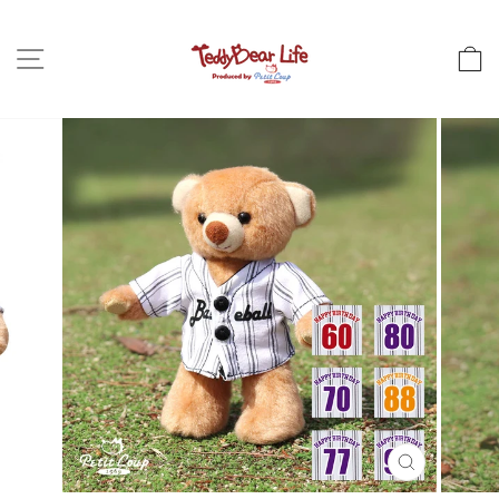
跳
到
站點導航
內
容
關
閉