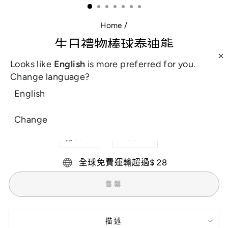
（ESC）
Home
/
生日禮物棒球泰迪熊
Looks like
English
is more preferred for you.
正
£18.00
Change language?
常
包括稅。
船運
在結帳時計算。
價
English
格
Change
生日
基本或個性化
全球免費運輸超過$ 28
售罄
描述