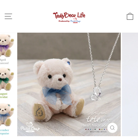
コ
ン
サイトナビゲーション
テ
ン
ツ
に
ス
キ
ッ
プ
し
ま
す
閉
じ