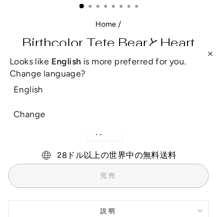
る
（ESC）
Home
/
Birthcolor Tete BearとHeart
Necklace
Looks like
English
is more preferred for you.
Change language?
通
£28.00
English
常
税込。
配送
チェックアウト時に計算されます。
の
価
Change
誕生月
格
28ドル以上の世界中の無料送料
完売
説明