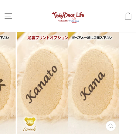
コ
ン
サイトナビゲーション
テ
ン
ツ
に
ス
キ
ッ
プ
し
ま
す
閉
じ