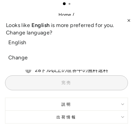
る
（ESC）
Home
/
唯一の印刷オプション、カップル
Looks like
English
is more preferred for you.
の名前
Change language?
English
通
£8.00
常
税込。
配送
チェックアウト時に計算されます。
Change
の
価
28ドル以上の世界中の無料送料
格
完売
説明
出荷情報