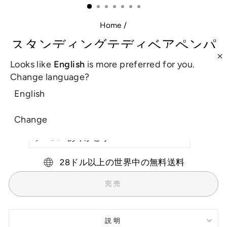
る
（ESC）
Home
/
スタンディングテディベアペンパ
ウチ
Looks like
English
is more preferred for you.
Change language?
通
販
£13.00
£9.00
保存 31%
English
常
売
税込。
配送
チェックアウト時に計算されます。
の
価
価
格
Change
色
格
28ドル以上の世界中の無料送料
完売
説明