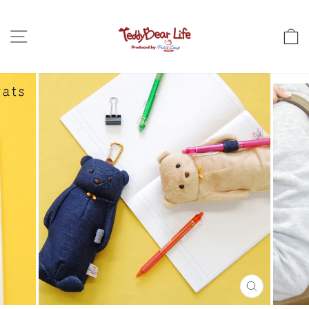
コ
ン
サイトナビゲーション
テ
ン
ツ
に
ス
キ
ッ
プ
し
ま
す
閉
じ