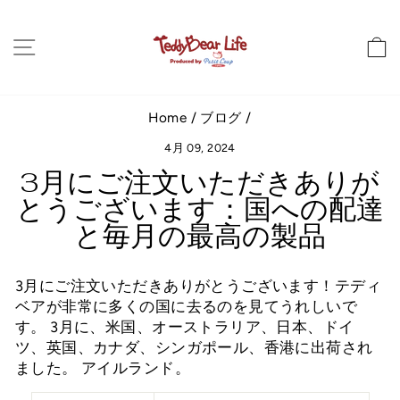
コ
ン
サイトナビゲーション
テ
ン
ツ
に
Home
/
ブログ
/
ス
4月 09, 2024
キ
ッ
3月にご注文いただきありが
プ
とうございます：国への配達
し
と毎月の最高の製品
ま
す
3月にご注文いただきありがとうございます！テディ
ベアが非常に多くの国に去るのを見てうれしいで
す。 3月に、米国、オーストラリア、日本、ドイ
ツ、英国、カナダ、シンガポール、香港に出荷され
ました。
アイルランド。