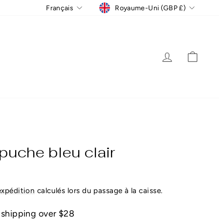
Devise
Langue
Royaume-Uni (GBP £)
Français
Se connect
Panie
puche bleu clair
expédition
calculés lors du passage à la caisse.
 shipping over $28