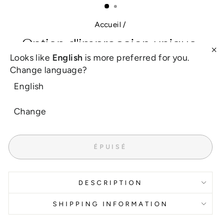
Accueil
/
Option d'impression unique,
noms du couple
Looks like
English
is more preferred for you.
Change language?
Prix
£9.00
English
régulier
Taxes incluses.
Frais d'expédition
calculés lors du passage à la
caisse.
Change
Free worldwide shipping over $28
ÉPUISÉ
DESCRIPTION
SHIPPING INFORMATION