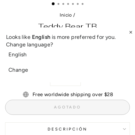
Inicio
/
Teddy Bear TB
Looks like
English
is more preferred for you.
Precio
£9.00
Change language?
habitual
Impuesto incluido. Los
gastos de envío
se calculan en la
English
pantalla de pagos.
COLOR
Change
Free worldwide shipping over $28
AGOTADO
DESCRIPCIÓN