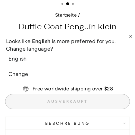
Startseite
/
Duffle Coat Penguin klein
Looks like
English
is more preferred for you.
Normaler
Sonderpreis
£11.00
£9.00
Sparen 18%
Preis
Change language?
inkl. MwSt. zzgl.
Versandkosten
English
FARBE
Change
Free worldwide shipping over $28
AUSVERKAUFT
BESCHREIBUNG