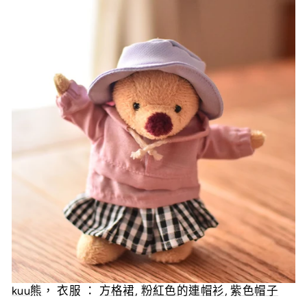
kuu熊
， 衣服 ：
方格裙
,
粉紅色的連帽衫
,
紫色帽子