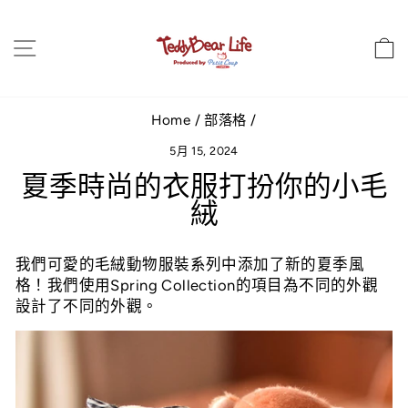
跳
到
站點導航
內
容
Home
/
部落格
/
5月 15, 2024
夏季時尚的衣服打扮你的小毛
絨
我們可愛的毛絨動物服裝系列中添加了新的夏季風
格！我們使用Spring Collection的項目為不同的外觀
設計了不同的外觀。