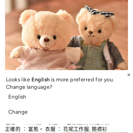
Looks like
English
is more preferred for you.
Change language?
English
Change
左邊 ：
moco熊
， 衣服 ：
色帶編織
,
降落傘褲
正確的 ：
富熊
， 衣服 ：
花呢工作服
,
開襟衫