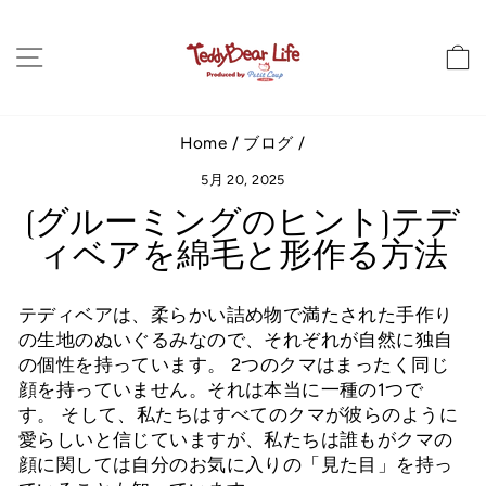
コ
ン
サイトナビゲーション
テ
ン
ツ
に
Home
/
ブログ
/
ス
5月 20, 2025
キ
ッ
[グルーミングのヒント]テデ
プ
ィベアを綿毛と形作る方法
し
ま
す
テディベアは、柔らかい詰め物で満たされた手作り
の生地のぬいぐるみなので、それぞれが自然に独自
の個性を持っています。 2つのクマはまったく同じ
顔を持っていません。それは本当に一種の1つで
す。 そして、私たちはすべてのクマが彼らのように
愛らしいと信じていますが、私たちは誰もがクマの
顔に関しては自分のお気に入りの「見た目」を持っ