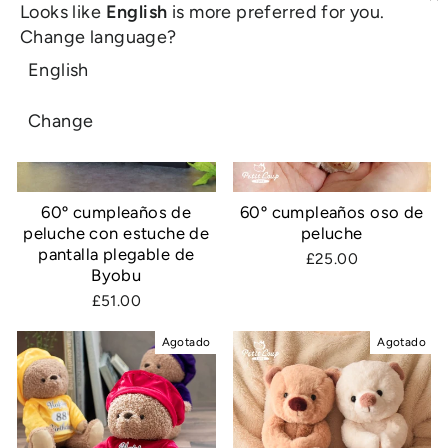
Agotado
Agotado
Looks like
English
is more preferred for you.
Change language?
English
Change
60º cumpleaños de
60º cumpleaños oso de
peluche con estuche de
peluche
pantalla plegable de
£25.00
Byobu
£51.00
Agotado
Agotado