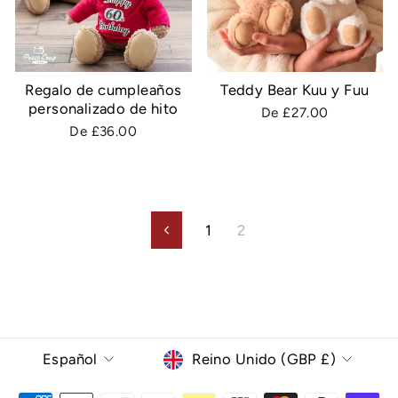
Regalo de cumpleaños
Teddy Bear Kuu y Fuu
personalizado de hito
De £27.00
De £36.00
1
2
Anterior
Idioma
Moneda
Español
Reino Unido (GBP £)