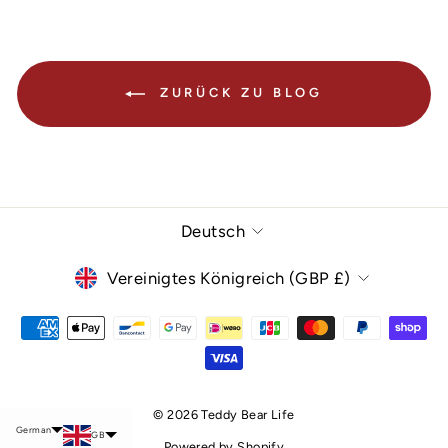
ZURÜCK ZU BLOG
Sprache
Deutsch
Währung
Vereinigtes Königreich (GBP £)
Chinese (Taiwan)
© 2026 Teddy Bear Life
German
GB
Powered by Shopify