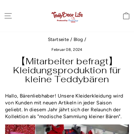
Direkt
zum
Seitennavigation
E
Inhalt
Startseite
/
Blog
/
Februar 08, 2024
【Mitarbeiter befragt】
Kleidungsproduktion für
kleine Teddybären
Hallo, Bärenliebhaber! Unsere Kleiderkleidung wird
von Kunden mit neuen Artikeln in jeder Saison
geliebt.
In diesem Jahr jährt sich der Relaunch der
Kollektion als "modische Sammlung kleiner Bären
"
.